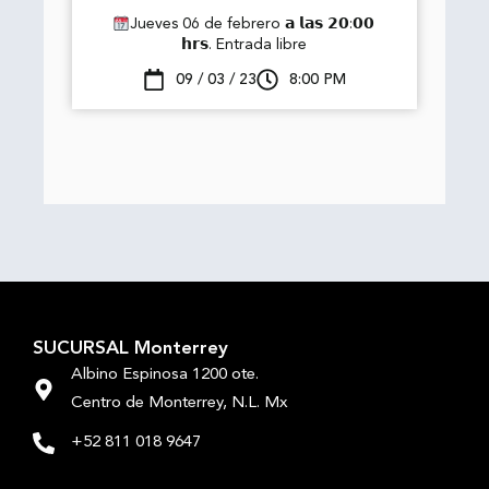
Jueves 06 de febrero 𝗮 𝗹𝗮𝘀 𝟮𝟬:𝟬𝟬
𝗵𝗿𝘀. Entrada libre
09 / 03 / 23
8:00 PM
SUCURSAL Monterrey
Albino Espinosa 1200 ote.
Centro de Monterrey, N.L. Mx
+52 811 018 9647