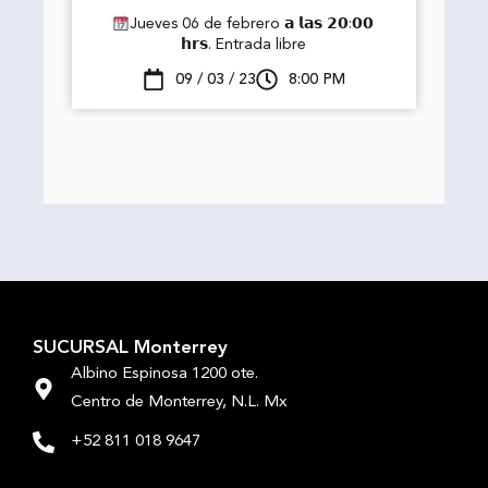
Jueves 06 de febrero 𝗮 𝗹𝗮𝘀 𝟮𝟬:𝟬𝟬
𝗵𝗿𝘀. Entrada libre
09 / 03 / 23
8:00 PM
SUCURSAL Monterrey
Albino Espinosa 1200 ote.
Centro de Monterrey, N.L. Mx
+52 811 018 9647