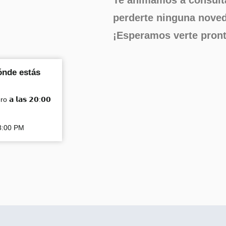
perderte ninguna nove
¡Esperamos verte pront
ónde estás
𝗮 𝗹𝗮𝘀 𝟮𝟬:𝟬𝟬
8:00 PM