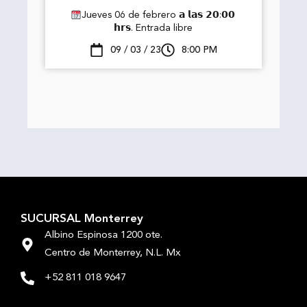
Jueves 06 de febrero 𝗮 𝗹𝗮𝘀 𝟮𝟬:𝟬𝟬
𝗵𝗿𝘀. Entrada libre
09 / 03 / 23
8:00 PM
SUCURSAL Monterrey
Albino Espinosa 1200 ote.
Centro de Monterrey, N.L. Mx
+52 811 018 9647