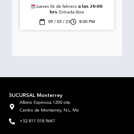
Jueves 06 de febrero 𝗮 𝗹𝗮𝘀 𝟮𝟬:𝟬𝟬
𝗵𝗿𝘀. Entrada libre
09 / 03 / 23
8:00 PM
SUCURSAL Monterrey
Albino Espinosa 1200 ote.
Centro de Monterrey, N.L. Mx
+52 811 018 9647