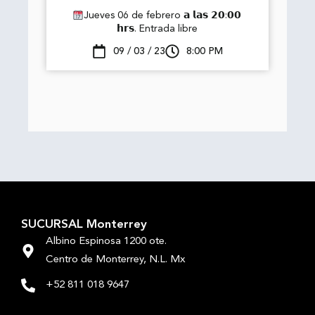
Jueves 06 de febrero 𝗮 𝗹𝗮𝘀 𝟮𝟬:𝟬𝟬
𝗵𝗿𝘀. Entrada libre
09 / 03 / 23
8:00 PM
SUCURSAL Monterrey
Albino Espinosa 1200 ote.
Centro de Monterrey, N.L. Mx
+52 811 018 9647