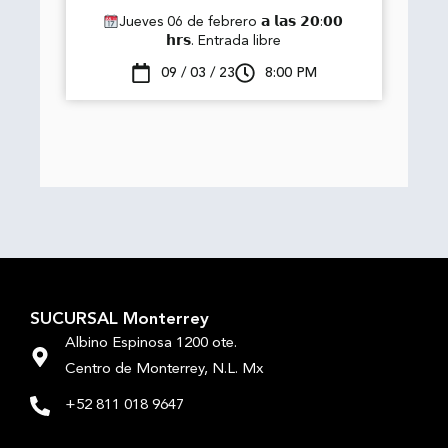
Jueves 06 de febrero 𝗮 𝗹𝗮𝘀 𝟮𝟬:𝟬𝟬
𝗵𝗿𝘀. Entrada libre
09 / 03 / 23
8:00 PM
SUCURSAL Monterrey
Albino Espinosa 1200 ote.
Centro de Monterrey, N.L. Mx
+52 811 018 9647