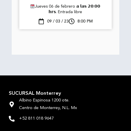
Jueves 06 de febrero 𝗮 𝗹𝗮𝘀 𝟮𝟬:𝟬𝟬
𝗵𝗿𝘀. Entrada libre
09 / 03 / 23
8:00 PM
SUCURSAL Monterrey
Albino Espinosa 1200 ote.
Centro de Monterrey, N.L. Mx
+52 811 018 9647