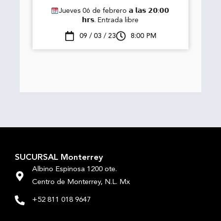
Jueves 06 de febrero 𝗮 𝗹𝗮𝘀 𝟮𝟬:𝟬𝟬
𝗵𝗿𝘀. Entrada libre
09 / 03 / 23
8:00 PM
SUCURSAL Monterrey
Albino Espinosa 1200 ote.
Centro de Monterrey, N.L. Mx
+52 811 018 9647