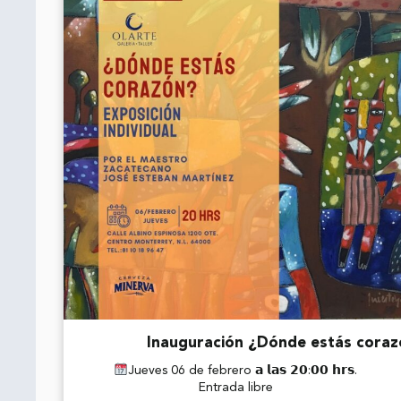
Inauguración ¿Dónde estás coraz
Jueves 06 de febrero 𝗮 𝗹𝗮𝘀 𝟮𝟬:𝟬𝟬 𝗵𝗿𝘀.
Entrada libre